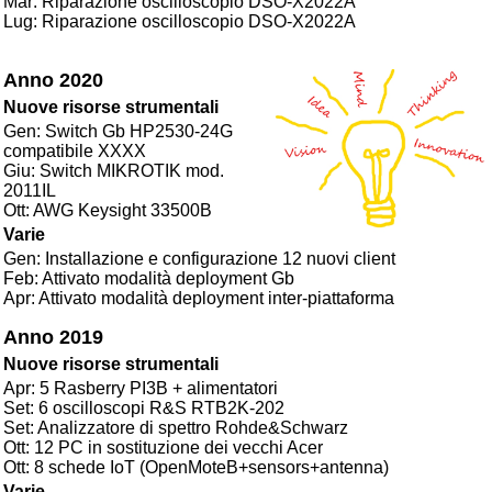
Mar: Riparazione oscilloscopio DSO-X2022A
Lug: Riparazione oscilloscopio DSO-X2022A
Anno 2020
Nuove risorse strumentali
Gen: Switch Gb HP2530-24G
compatibile XXXX
Giu: Switch MIKROTIK mod.
2011IL
Ott: AWG Keysight 33500B
Varie
Gen: Installazione e configurazione 12 nuovi client
Feb: Attivato modalità deployment Gb
Apr: Attivato modalità deployment inter-piattaforma
Anno 2019
Nuove risorse strumentali
Apr: 5 Rasberry PI3B + alimentatori
Set: 6 oscilloscopi R&S RTB2K-202
Set: Analizzatore di spettro Rohde&Schwarz
Ott: 12 PC in sostituzione dei vecchi Acer
Ott: 8 schede IoT (OpenMoteB+sensors+antenna)
Varie