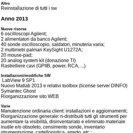
Altro
Reinstallazione di tutti i sw
Anno 2013
Nuove risorse
6 oscilloscopi Agilent;
2 alimentatori da banco Agilent;
40 sonde oscilloscopio, saldatori, minuteria varia;
2 multimetri palmari KeySight U1272A;
20 mouse-pad;
20 analog system kit (donazione TI)
Rastrelliere cavi (GPIIB, power, RCA, ...)
Installazioni/modifiche SW
LabView 9 SP1
Nuovo Matlab 2013 e relativi toolbox (license server DINFO)
Symantec Ghost
Riorganizzazione sito WEB
Varie
Manutenzione ordinaria client: installazioni e aggiornamenti;
Riorganizzazione generale: ri-distribuiti tutti gli strumenti per
aumentare la visibilità, disinventariato e eliminato materiale
inutile e/o obsoleto, censimento sonde, inventario
strumentazione, cartellonistica, arredo, etc.;