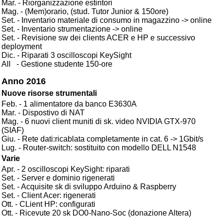
Mar. - Riorganizzazione estintori
Mag. - (Mem)orario, (stud. Tutor Junior & 150ore)
Set. - Inventario materiale di consumo in magazzino -> online
Set. - Inventario strumentazione -> online
Set. - Revisione sw dei clients ACER e HP e successivo
deployment
Dic. - Riparati 3 oscilloscopi KeySight
All - Gestione studente 150-ore
Anno 2016
Nuove risorse strumentali
Feb. - 1 alimentatore da banco E3630A
Mar. - Dispostivo di NAT
Mag. - 6 nuovi client muniti di sk. video NVIDIA GTX-970
(SIAF)
Giu. - Rete dati:ricablata completamente in cat. 6 -> 1Gbit/s
Lug. - Router-switch: sostituito con modello DELL N1548
Varie
Apr. - 2 oscilloscopi KeySight: riparati
Set. - Server e dominio rigenerati
Set. - Acquisite sk di sviluppo Arduino & Raspberry
Set. - Client Acer: rigenerati
Ott. - CLient HP: configurati
Ott. - Ricevute 20 sk DO0-Nano-Soc (donazione Altera)